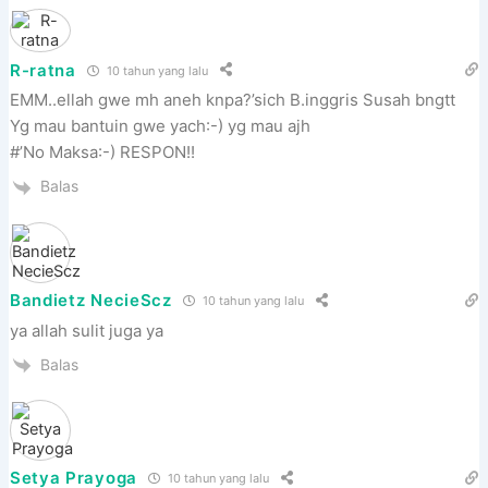
R-ratna
10 tahun yang lalu
EMM..ellah gwe mh aneh knpa?’sich B.inggris Susah bngtt
Yg mau bantuin gwe yach:-) yg mau ajh
#’No Maksa:-) RESPON!!
Balas
Bandietz NecieScz
10 tahun yang lalu
ya allah sulit juga ya
Balas
Setya Prayoga
10 tahun yang lalu