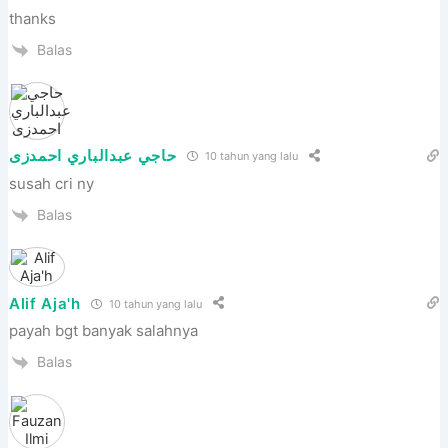
thanks
Balas
حاجي عبدالباري احمدزى
10 tahun yang lalu
susah cri ny
Balas
Alif Aja'h
10 tahun yang lalu
payah bgt banyak salahnya
Balas