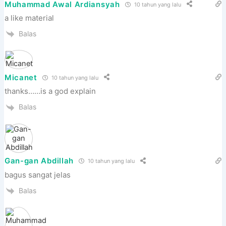
Muhammad Awal Ardiansyah
10 tahun yang lalu
a like material
Balas
Micanet
10 tahun yang lalu
thanks……is a god explain
Balas
Gan-gan Abdillah
10 tahun yang lalu
bagus sangat jelas
Balas