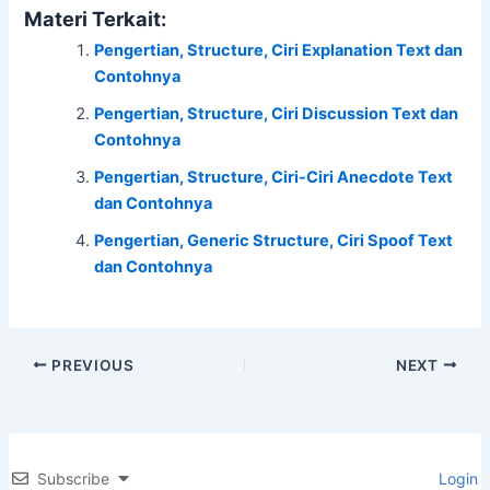
a
w
h
n
h
Materi Terkait:
c
itt
at
e
ar
Pengertian, Structure, Ciri Explanation Text dan
e
er
s
e
Contohnya
b
A
Pengertian, Structure, Ciri Discussion Text dan
o
p
Contohnya
o
p
Pengertian, Structure, Ciri-Ciri Anecdote Text
k
dan Contohnya
Pengertian, Generic Structure, Ciri Spoof Text
dan Contohnya
PREVIOUS
NEXT
Subscribe
Login