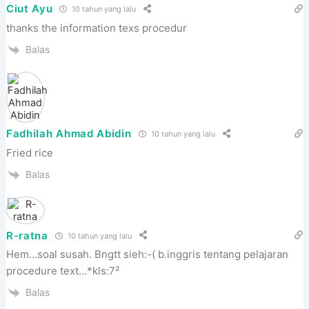
Ciut Ayu
10 tahun yang lalu
thanks the information texs procedur
Balas
Fadhilah Ahmad Abidin
10 tahun yang lalu
Fried rice
Balas
R-ratna
10 tahun yang lalu
Hem…soal susah. Bngtt sieh:-( b.inggris tentang pelajaran
procedure text…*kls:7²
Balas