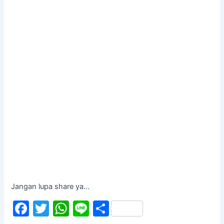
Jangan lupa share ya...
F
T
W
Li
S