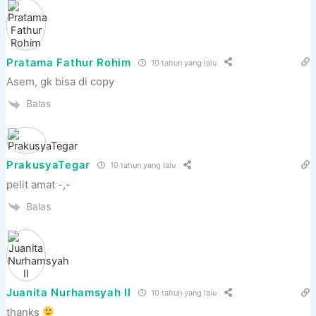
Pratama Fathur Rohim
10 tahun yang lalu
Asem, gk bisa di copy
Balas
PrakusyaTegar
10 tahun yang lalu
pelit amat -,-
Balas
Juanita Nurhamsyah II
10 tahun yang lalu
thanks