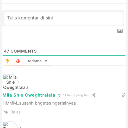
47
COMMENTS
terlama
Mila Shie Cweghtralala
11 tahun yang lalu
HMMM..susahh bngetss ngerjainyaa
Balas