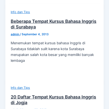
Info dan Tips
Beberapa Tempat Kursus Bahasa Inggris
di Surabaya
admin
/
September 4, 2013
Menemukan tempat kursus bahasa Inggris di
Surabaya tidaklah sulit karena kota Surabaya
merupakan salah kota besar yang memiliki banyak
lembaga
Info dan Tips
20 Daftar Tempat Kursus Bahasa Inggris
di Jogja