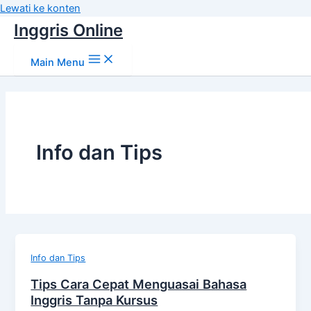
Lewati ke konten
Inggris Online
Main Menu
Info dan Tips
Info dan Tips
Tips Cara Cepat Menguasai Bahasa
Inggris Tanpa Kursus