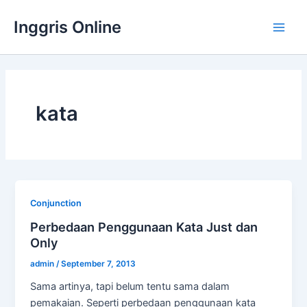
Lewati
Inggris Online
ke
Main
konten
Men
kata
Conjunction
Perbedaan Penggunaan Kata Just dan
Only
admin
/
September 7, 2013
Sama artinya, tapi belum tentu sama dalam
pemakaian. Seperti perbedaan penggunaan kata