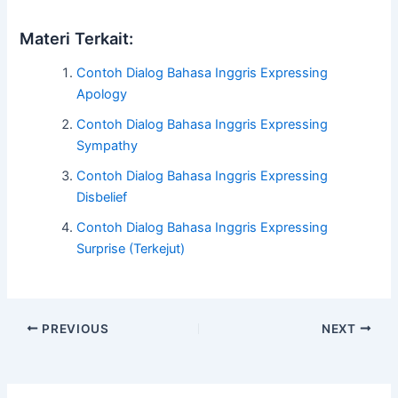
a
w
h
n
h
c
itt
at
e
ar
Materi Terkait:
e
er
s
e
Contoh Dialog Bahasa Inggris Expressing
b
A
Apology
o
p
Contoh Dialog Bahasa Inggris Expressing
Sympathy
o
p
k
Contoh Dialog Bahasa Inggris Expressing
Disbelief
Contoh Dialog Bahasa Inggris Expressing
Surprise (Terkejut)
PREVIOUS
NEXT