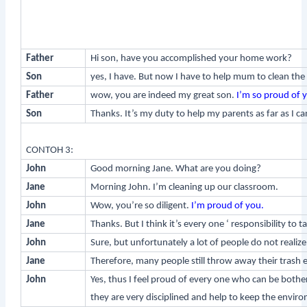
Father
Hi son, have you accomplished your home work?
Son
yes, I have. But now I have to help mum to clean the
Father
wow, you are indeed my great son.
I’m so proud of 
Son
Thanks. It’s my duty to help my parents as far as I ca
CONTOH 3:
John
Good morning Jane. What are you doing?
Jane
Morning John. I’m cleaning up our classroom.
John
Wow, you’re so diligent.
I’m proud of you.
Jane
Thanks. But I think it’s every one ‘ responsibility to
John
Sure, but unfortunately a lot of people do not realize 
Jane
Therefore, many people still throw away their trash 
John
Yes, thus I feel proud of every one who can be bothe
they are very disciplined and help to keep the envir