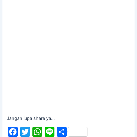
Jangan lupa share ya...
F
T
W
Li
S