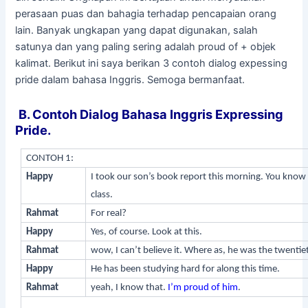
perasaan puas dan bahagia terhadap pencapaian orang
lain. Banyak ungkapan yang dapat digunakan, salah
satunya dan yang paling sering adalah proud of + objek
kalimat. Berikut ini saya berikan 3 contoh dialog expessing
pride dalam bahasa Inggris. Semoga bermanfaat.
B. Contoh Dialog Bahasa Inggris Expressing
Pride.
CONTOH 1:
Happy
I took our son’s book report this morning. You know wh
class.
Rahmat
For real?
Happy
Yes, of course. Look at this.
Rahmat
wow, I can’t believe it. Where as, he was the twentie
Happy
He has been studying hard for along this time.
Rahmat
yeah, I know that.
I’m proud of him
.