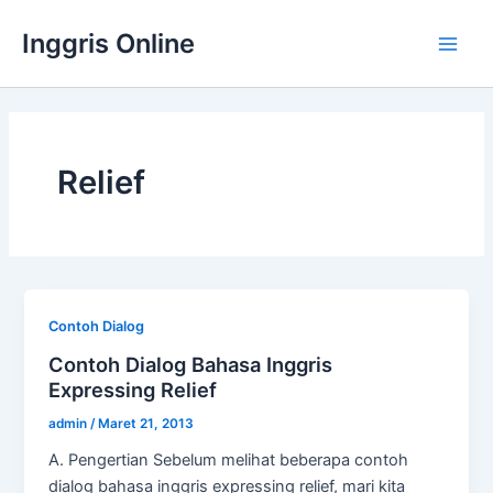
Lewati
Inggris Online
ke
Main
konten
Men
Relief
Contoh Dialog
Contoh Dialog Bahasa Inggris
Expressing Relief
admin
/
Maret 21, 2013
A. Pengertian Sebelum melihat beberapa contoh
dialog bahasa inggris expressing relief, mari kita