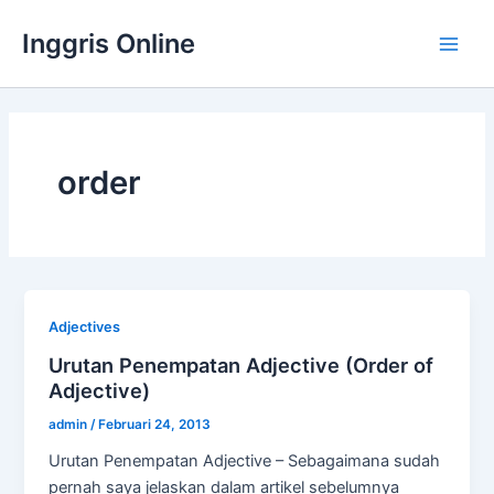
Lewati
Inggris Online
ke
Main
konten
Men
order
Adjectives
Urutan Penempatan Adjective (Order of
Adjective)
admin
/
Februari 24, 2013
Urutan Penempatan Adjective – Sebagaimana sudah
pernah saya jelaskan dalam artikel sebelumnya