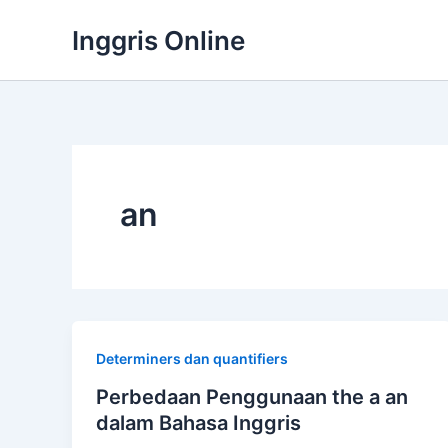
Lewati
Inggris Online
ke
konten
an
Determiners dan quantifiers
Perbedaan Penggunaan the a an
dalam Bahasa Inggris