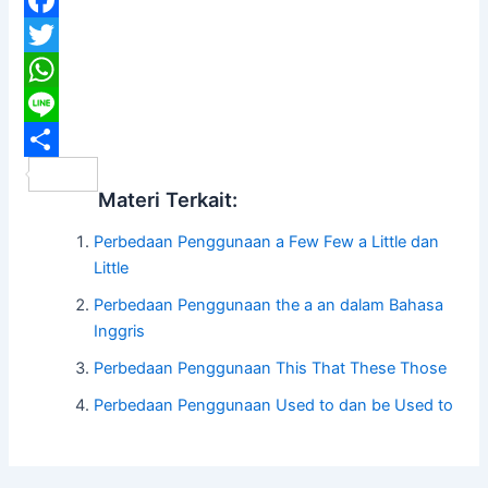
F
a
T
c
w
W
e
i
h
L
b
t
a
i
S
Materi Terkait:
o
t
t
n
h
Perbedaan Penggunaan a Few Few a Little dan
o
e
s
e
a
Little
k
r
A
r
Perbedaan Penggunaan the a an dalam Bahasa
p
e
Inggris
p
Perbedaan Penggunaan This That These Those
Perbedaan Penggunaan Used to dan be Used to