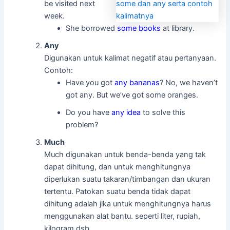
be visited next
week.
She borrowed
some books
at library.
Any
Digunakan untuk kalimat negatif atau pertanyaan.
Contoh:
Have you got
any bananas
? No, we haven’t
got any. But we’ve got some oranges.
Do you have
any idea
to solve this
problem?
Much
Much digunakan untuk benda-benda yang tak
dapat dihitung, dan untuk menghitungnya
diperlukan suatu takaran/timbangan dan ukuran
tertentu. Patokan suatu benda tidak dapat
dihitung adalah jika untuk menghitungnya harus
menggunakan alat bantu. seperti liter, rupiah,
kilogram dsb.