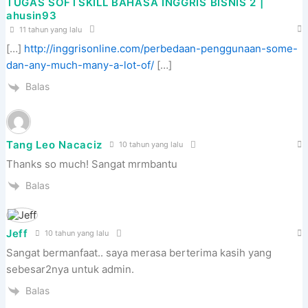
TUGAS SOFTSKILL BAHASA INGGRIS BISNIS 2 |
ahusin93
11 tahun yang lalu
[…]
http://inggrisonline.com/perbedaan-penggunaan-some-
dan-any-much-many-a-lot-of/
[…]
Balas
Tang Leo Nacaciz
10 tahun yang lalu
Thanks so much! Sangat mrmbantu
Balas
Jeff
10 tahun yang lalu
Sangat bermanfaat.. saya merasa berterima kasih yang
sebesar2nya untuk admin.
Balas