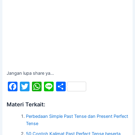
Jangan lupa share ya...
F
T
W
Li
S
a
w
h
n
h
c
itt
at
e
ar
Materi Terkait:
e
er
s
e
Perbedaan Simple Past Tense dan Present Perfect
b
A
Tense
o
p
50 Contoh Kalimat Past Perfect Tense beserta