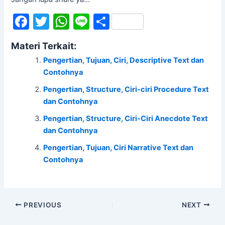
F
T
W
Li
S
a
w
h
n
h
Materi Terkait:
c
itt
at
e
ar
Pengertian, Tujuan, Ciri, Descriptive Text dan
e
er
s
e
Contohnya
b
A
Pengertian, Structure, Ciri-ciri Procedure Text
o
p
dan Contohnya
o
p
Pengertian, Structure, Ciri-Ciri Anecdote Text
k
dan Contohnya
Pengertian, Tujuan, Ciri Narrative Text dan
Contohnya
PREVIOUS
NEXT