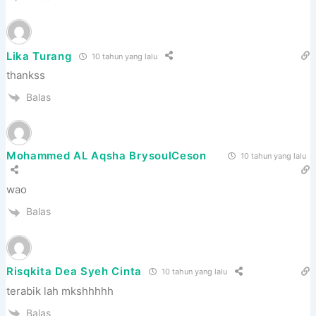
Lika Turang
10 tahun yang lalu
thankss
Balas
Mohammed AL Aqsha BrysoulCeson
10 tahun yang lalu
wao
Balas
Risqkita Dea Syeh Cinta
10 tahun yang lalu
terabik lah mkshhhhh
Balas