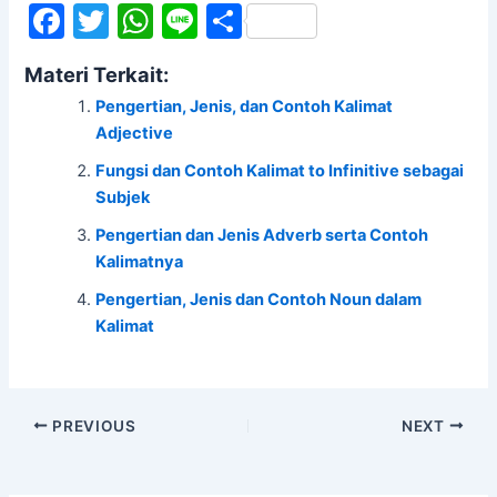
F
T
W
Li
S
a
w
h
n
h
Materi Terkait:
c
itt
at
e
ar
Pengertian, Jenis, dan Contoh Kalimat
e
er
s
e
Adjective
b
A
Fungsi dan Contoh Kalimat to Infinitive sebagai
o
p
Subjek
o
p
Pengertian dan Jenis Adverb serta Contoh
k
Kalimatnya
Pengertian, Jenis dan Contoh Noun dalam
Kalimat
PREVIOUS
NEXT