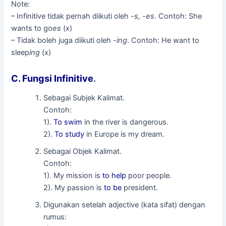
Note:
– Infinitive tidak pernah diikuti oleh
-s, -es
. Contoh: She
wants to go
es
(x)
– Tidak boleh juga diikuti oleh
-ing
. Contoh: He want to
sleep
ing
(x)
C. Fungsi Infinitive
.
Sebagai Subjek Kalimat.
Contoh:
1).
To swim
in the river is dangerous.
2).
To study
in Europe is my dream.
Sebagai Objek Kalimat.
Contoh:
1). My mission is
to help
poor people.
2). My passion is
to be
president.
Digunakan setelah adjective (kata sifat) dengan
rumus: