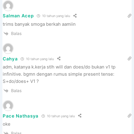
Salman Acep
10 tahun yang lalu
trims banyak smoga berkah aamiin
Balas
Cahya
10 tahun yang lalu
adm, katanya k.kerja stlh will dan does/do bukan v1 tp
infinitive. bgmn dengan rumus simple present tense:
S+do/does+ V1 ?
Balas
Pace Nathasya
10 tahun yang lalu
oke
Balas