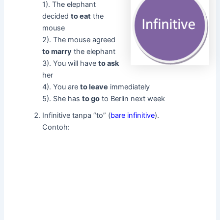
1). The elephant
decided
to eat
the
mouse
2). The mouse agreed
to marry
the elephant
3). You will have
to ask
her
4). You are
to leave
immediately
5). She has
to go
to Berlin next week
Infinitive tanpa “to” (
bare infinitive
).
Contoh: