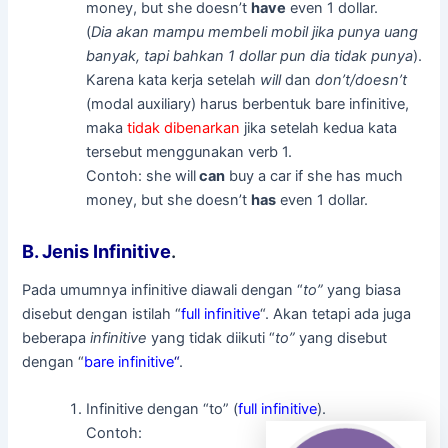
money, but she doesn’t
have
even 1 dollar.
(
Dia akan mampu membeli mobil jika punya uang
banyak, tapi bahkan 1 dollar pun dia tidak punya
).
Karena kata kerja setelah
will
dan
don’t/doesn’t
(modal auxiliary) harus berbentuk bare infinitive,
maka
tidak dibenarkan
jika setelah kedua kata
tersebut menggunakan verb 1.
Contoh: she will
can
buy a car if she has much
money, but she doesn’t
has
even 1 dollar.
B. Jenis Infinitive
.
Pada umumnya infinitive diawali dengan “
to”
yang biasa
disebut dengan istilah “
full infinitive
“. Akan tetapi ada juga
beberapa
infinitive
yang tidak diikuti “
to”
yang
disebut
dengan “
bare infinitive
“
.
Infinitive dengan “to” (
full infinitive
).
Contoh: