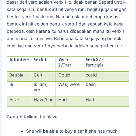
dasar dari verb adalah Verb 1 itu tidak benar. Seperti untuk
kata kerja run, bentuk infinitivenya run, begitu juga dengan
bentuk verb 1 yaitu run. Namun dalam beberapa kasus,
bentuk infinitive dan bentuk verb 1 dari sebuah kata kerja
berbeda, oleh karena itu harus dibedakan mana itu verb 1
dan mana itu infinitive. Beberapa kata kerja yang bentuk
infinitive dan verb 1 nya berbeda adalah sebagai berikut:
Infinitive
Verb 1
Verb
Verb 3/
Past
2/
Past
Participle
Can
Could
could
Be able
Is, am,
Was, were
been
Be
are
Have/has
Had
Had
Have
Contoh Kalimat Infinitive:
She will
be able
to buy a car if she has much