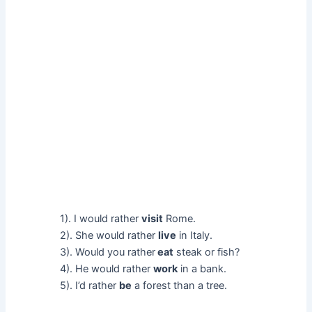
1). I would rather
visit
Rome.
2). She would rather
live
in Italy.
3). Would you rather
eat
steak or fish?
4). He would rather
work
in a bank.
5). I’d rather
be
a forest than a tree.