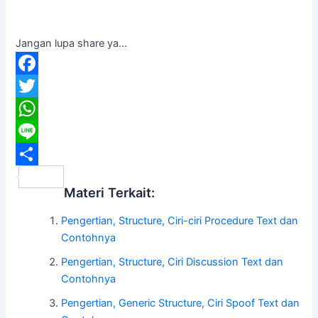
Jangan lupa share ya...
F
a
T
c
w
W
e
i
h
L
b
t
a
i
S
Materi Terkait:
o
t
t
n
h
Pengertian, Structure, Ciri-ciri Procedure Text dan
o
e
s
e
a
Contohnya
k
r
A
r
Pengertian, Structure, Ciri Discussion Text dan
p
e
Contohnya
p
Pengertian, Generic Structure, Ciri Spoof Text dan